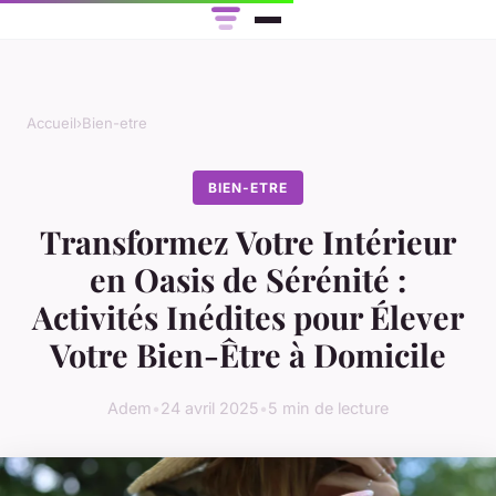
Accueil
›
Bien-etre
BIEN-ETRE
Transformez Votre Intérieur
en Oasis de Sérénité :
Activités Inédites pour Élever
Votre Bien-Être à Domicile
Adem
•
24 avril 2025
•
5 min de lecture