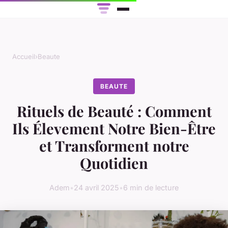
Accueil
›
Beaute
BEAUTE
Rituels de Beauté : Comment
Ils Élevement Notre Bien-Être
et Transforment notre
Quotidien
Adem
•
24 avril 2025
•
6 min de lecture